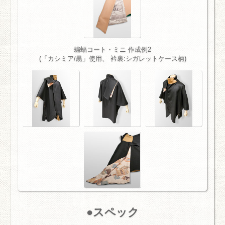
蝙蝠コート・ミニ 作成例2
(「カシミア/黒」使用、 衿裏:シガレットケース柄)
スペック