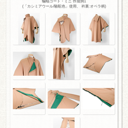
蝙蝠コート・ミニ 作成例1
(「カシミアウール/駱駝色」使用、 衿裏:オペラ柄)